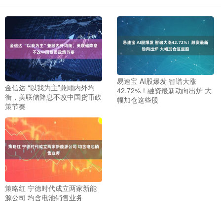
易速宝 AI股爆发 智谱大涨
金信达 “以我为主”兼顾内外均
42.72%！融资最新动向出炉 大
衡，美联储降息不改中国货币政
幅加仓这些股
策节奏
策略红 宁德时代成立两家新能
源公司 均含电池销售业务