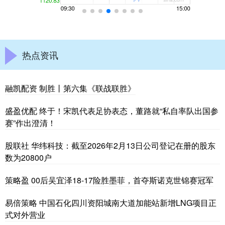
热点资讯
融凯配资 制胜丨第六集《联战联胜》
盛盈优配 终于！宋凯代表足协表态，董路就“私自率队出国参
赛”作出澄清！
股联社 华纬科技：截至2026年2月13日公司登记在册的股东
数为20800户
策略盈 00后吴宜泽18-17险胜墨菲，首夺斯诺克世锦赛冠军
易倍策略 中国石化四川资阳城南大道加能站新增LNG项目正
式对外营业