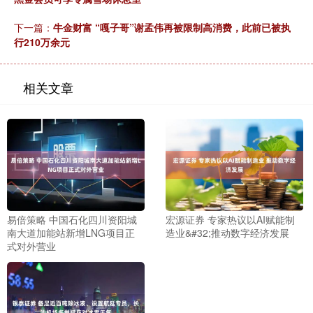
下一篇：
牛金财富 “嘎子哥”谢孟伟再被限制高消费，此前已被执
行210万余元
相关文章
易倍策略 中国石化四川资阳城
宏源证券 专家热议以AI赋能制
南大道加能站新增LNG项目正
造业&#32;推动数字经济发展
式对外营业