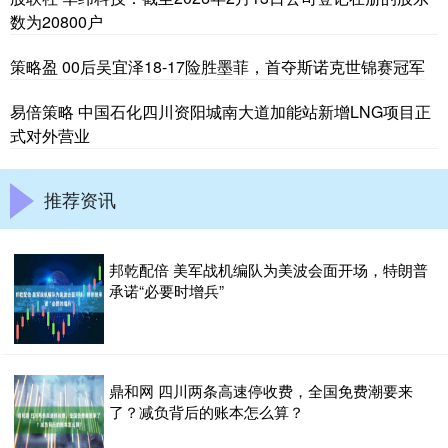
数为20800户
策略盈 00后吴宜泽18-17险胜墨菲，首夺斯诺克世锦赛冠军
易倍策略 中国石化四川资阳城南大道加能站新增LNG项目正
式对外营业
推荐资讯
邦乾配倍 美军战机编队为美波会面开场，特朗普
承诺“必要时增兵”
鼎和网 四川两条高速停收费，全国免费潮要来
了？减负背后的账本怎么算？