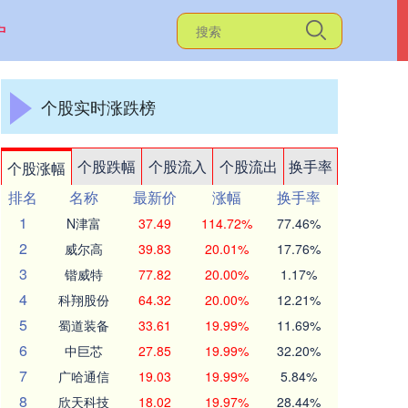
户
个股实时涨跌榜
个股跌幅
个股流入
个股流出
换手率
个股涨幅
排名
名称
最新价
涨幅
换手率
1
N津富
37.49
114.72%
77.46%
2
威尔高
39.83
20.01%
17.76%
3
锴威特
77.82
20.00%
1.17%
4
科翔股份
64.32
20.00%
12.21%
5
蜀道装备
33.61
19.99%
11.69%
6
中巨芯
27.85
19.99%
32.20%
7
广哈通信
19.03
19.99%
5.84%
8
欣天科技
18.02
19.97%
28.44%