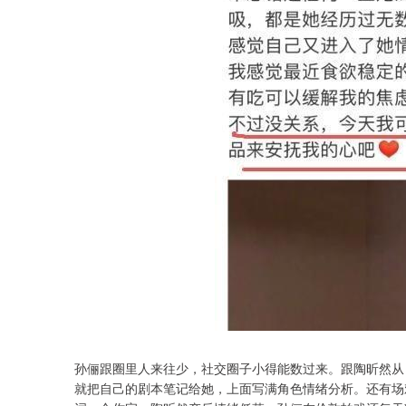
孙俪跟圈里人来往少，社交圈子小得能数过来。跟陶昕然从
就把自己的剧本笔记给她，上面写满角色情绪分析。还有场