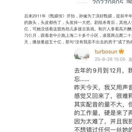
后来2011年《甄嬛传》开拍，孙俪为了演好甄嬛，提前
的旗头，头皮都伤了，头发掉一大把。剧组杀青后，其他人
亿，可她没借着这股热劲儿多接古装戏。制片人拿着高片酬
习仨月，跟着老中介跑上海二十多个小区，凌晨两点爬二十
天，播放量超五十亿，那句“没有我卖不出去的房子”成了热