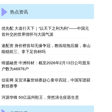
热点资讯
优先配 大道行天下｜“以天下之利为利”——中国元
首外交的世界情怀与大国气派
速配资 身价榜首却无缘争冠，教练组拖后腿，泰山
能稳前三、拿下足协杯吗
镕盛融资 中洲特材：截至2026年2月13日公司股东
户数为46976户
信富网 吴宜泽赢世锦赛赵心童夺四冠，中国军团获
辉煌赛季
河源华锋 50亿温州鞋王，突然清仓疫苗生意