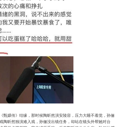
《甄嬛传》结缘，那时候陶昕然演安陵容，压力大睡不着觉，孙俪
戏陶昕然独演难入戏，孙俪没出镜任务，却站在镜头外帮她对台