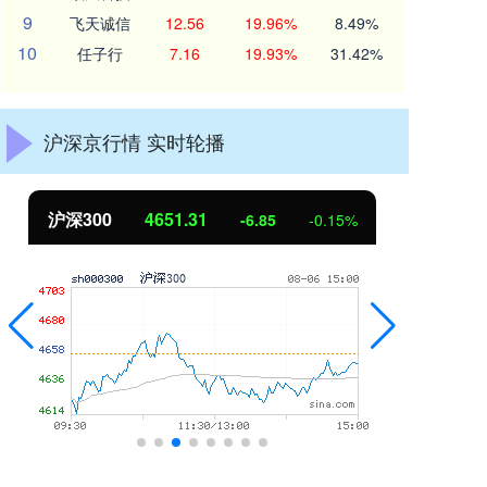
9
飞天诚信
12.56
19.96%
8.49%
10
任子行
7.16
19.93%
31.42%
沪深京行情 实时轮播
北证50
1122.88
创
3.42
0.30%