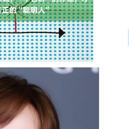
沪深300
4651.31
.24%
-6.85
-0.15%