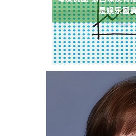
深证成指
14110.12
.92
0.57%
-34.08
-0