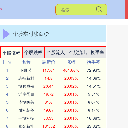
户
个股实时涨跌榜
个股跌幅
个股流入
个股流出
换手率
个股涨幅
排名
名称
最新价
涨幅
换手率
1
N展芯
117.64
401.66%
72.93%
2
志特新材
14.8
20.03%
14.06%
3
博腾股份
20.44
20.02%
14.51%
4
近岸蛋白
46.72
20.01%
5.51%
5
毕得医药
61.6
20.01%
6.04%
6
耐科装备
49.67
20.01%
6.14%
7
一博科技
53.33
20.01%
16.68%
8
泰金新能
131.52
20.00%
23.32%