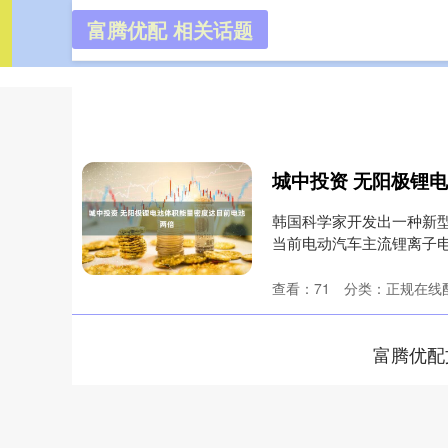
富腾优配 相关话题
富腾优配
首页
城中投资 无阳极锂
韩国科学家开发出一种新型
当前电动汽车主流锂离子
资，....
查看：
71
分类：
正规在线
富腾优配