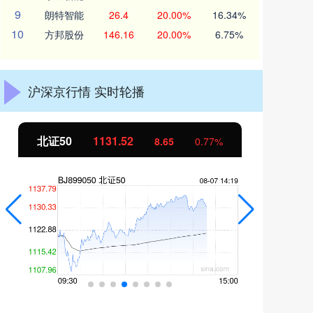
9
朗特智能
26.4
20.00%
16.34%
10
方邦股份
146.16
20.00%
6.75%
沪深京行情 实时轮播
北证50
1131.53
创
8.66
0.77%