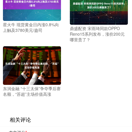
星火牛 现货黄金日内涨0.8%向
鼎盛配资 宋雨琦同款OPPO
上触及3780美元/盎司
Reno15系列发布，涨价200元
哪里贵了？
东润金融 “十三太保”争夺季后赛
名额，“苏超”主场价值高涨
相关评论